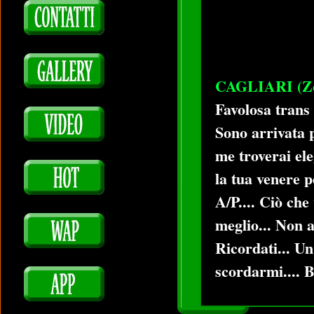
CAGLIARI (Zo
Favolosa trans 
Sono arrivata p
me troverai ele
la tua venere p
A/P.... Ciò che
meglio... Non a
Ricordati... Un
scordarmi.... B